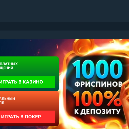
СПЛАТНЫХ
АЩЕНИЙ
ИГРАТЬ В КАЗИНО
АЛЬНЫЙ
ЛЛ
ИГРАТЬ В ПОКЕР